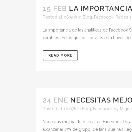
15 FEB
LA IMPORTANCIA
Posted at 08:59h
in
Blog
,
Facebook
,
Redes s
La importancia de las analíticas de Facebook S
cambios en los gustos sociales es a través de l
READ MORE
24 ENE
NECESITAS MEJ
Posted at 10:07h
in
Blog
,
Facebook
by
Migue
Necesitas mejorar tu marca en Facebook De ac
alcanzar al 17% de grupo de fans que han lle