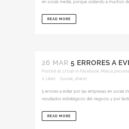
en social media, porque visitando a muchos de 
READ MORE
26 MAR
5 ERRORES A EV
Posted at 17:04h
in
Facebook
,
Marca persona
0
Likes
[social_share]
5 errores a evitar por las empresas en social 
resultados estratégicos del negocio y por tácti
READ MORE