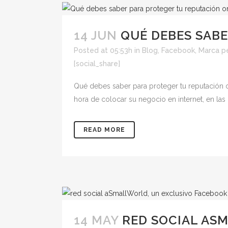
14 JUN
QUÉ DEBES SAB
Posted at 05:53h
in
Blog
,
Facebook
,
Marca pe
[social_share]
Qué debes saber para proteger tu reputación 
hora de colocar su negocio en internet, en las 
READ MORE
14 MAY
RED SOCIAL AS