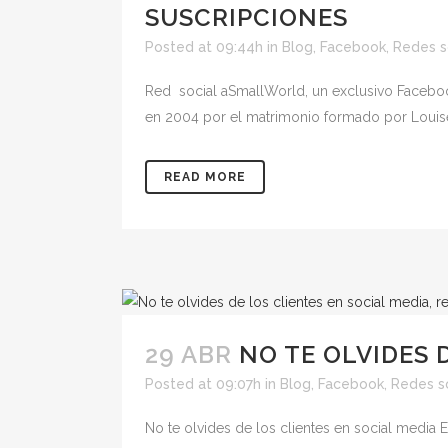
SUSCRIPCIONES
Posted at 09:44h
in
Blog
,
Facebook
,
Redes s
Red social aSmallWorld, un exclusivo Faceboo
en 2004 por el matrimonio formado por Louise y E
READ MORE
29 ABR
NO TE OLVIDES 
Posted at 09:07h
in
Blog
,
Facebook
,
Redes s
No te olvides de los clientes en social media En