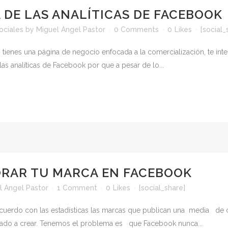
 DE LAS ANALÍTICAS DE FACEBOOK
ociales
by
Miguel Angel Pastor
0 Comments
0
Likes
[social_
i tienes una página de negocio enfocada a la comercialización, te int
as analíticas de Facebook por que a pesar de lo...
ORAR TU MARCA EN FACEBOOK
l Angel Pastor
1 Comment
0
Likes
[social_share]
uerdo con las estadísticas las marcas que publican una media de c
gado a crear. Tenemos el problema es que Facebook nunca...