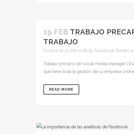
19 FEB
TRABAJO PRECAR
TRABAJO
Posted at 12:26h
in
Blog
,
Facebook
,
Redes so
Trabajo precario de social media manager | Ev
que lleve toda la gestión de su empresa onlin
READ MORE