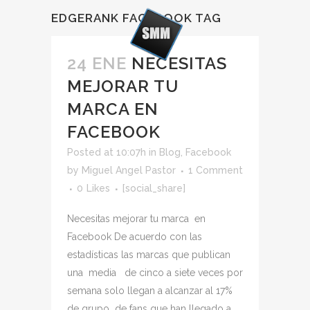
EDGERANK FACEBOOK TAG
24 ENE
NECESITAS
MEJORAR TU
MARCA EN
FACEBOOK
Posted at 10:07h
in
Blog
,
Facebook
by
Miguel Angel Pastor
1 Comment
0
Likes
[social_share]
Necesitas mejorar tu marca en
Facebook De acuerdo con las
estadísticas las marcas que publican
una media de cinco a siete veces por
semana solo llegan a alcanzar al 17%
de grupo de fans que han llegado a