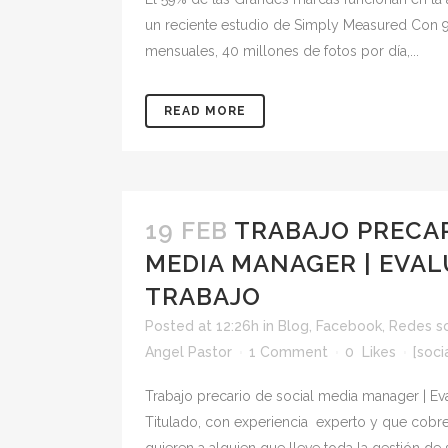
un reciente estudio de Simply Measured Con 9
mensuales, 40 millones de fotos por día,...
READ MORE
19 FEB
TRABAJO PRECAR
MEDIA MANAGER | EVA
TRABAJO
Posted at 12:26h
in
Blog
,
Facebook
,
Redes so
Angel Pastor
1 Comment
0
Likes
[soci
Trabajo precario de social media manager | Eva
Titulado, con experiencia experto y que cob