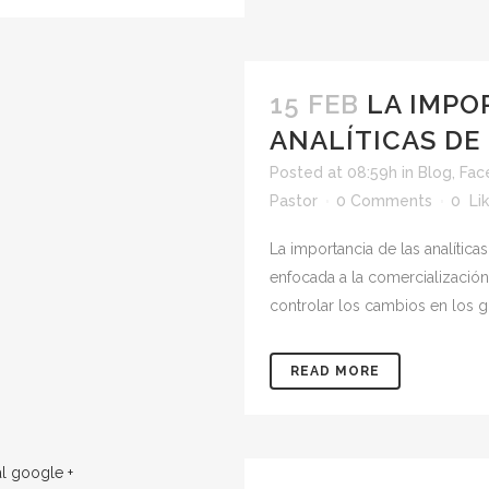
15 FEB
LA IMPO
ANALÍTICAS DE
Posted at 08:59h
in
Blog
,
Fac
Pastor
0 Comments
0
Li
La importancia de las analític
enfocada a la comercialización,
controlar los cambios en los gu
READ MORE