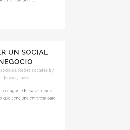
su empresa online...
R UN SOCIAL
 NEGOCIO
sociales
,
Redes sociales
by
[social_share]
mi negocio El social media
es que tiene una empresa para