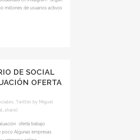
0 millones de usuarios activos
IO DE SOCIAL
LUACIÓN OFERTA
ciales
,
Twitter
by
Miguel
al_share]
luación oferta trabajo
re poco Algunas empresas