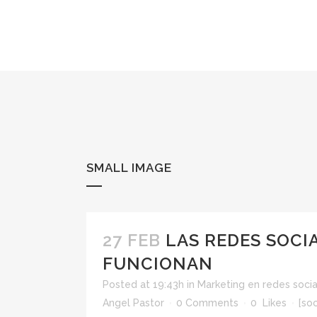
SMALL IMAGE
27 FEB
LAS REDES SOCI
FUNCIONAN
Posted at 19:43h
in
Marketing en redes socia
Angel Pastor
0 Comments
0
Likes
[soc