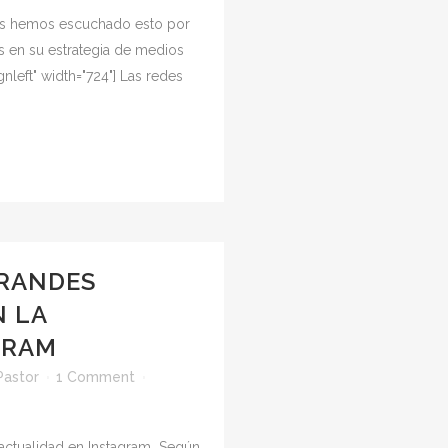
es hemos escuchado esto por
s en su estrategia de medios
gnleft" width="724"] Las redes
GRANDES
 LA
GRAM
Pastor
1 Comment
 actualidad en Instagram Según