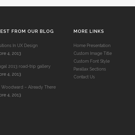
TEST FROM OUR BLOG
MORE LINKS
sitions In UX Design
Home Presentation
bre 4, 2013
Custom Image Title
Custom Font Style
ugal 2013 road-trip gallery
Parallax Sections
bre 4, 2013
Contact Us
 Woodward – Already There
bre 4, 2013