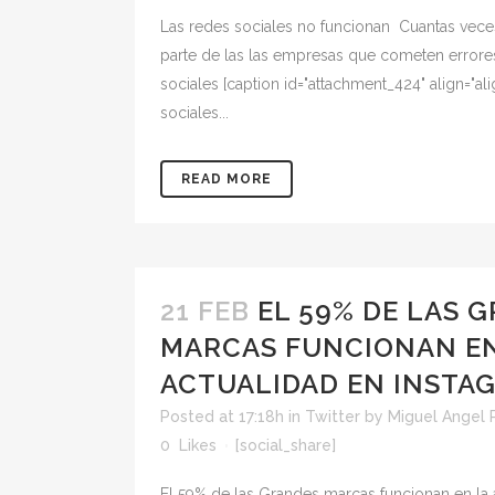
Las redes sociales no funcionan Cuantas vec
parte de las las empresas que cometen errore
sociales [caption id="attachment_424" align="ali
sociales...
READ MORE
21 FEB
EL 59% DE LAS 
MARCAS FUNCIONAN EN
ACTUALIDAD EN INSTA
Posted at 17:18h
in
Twitter
by
Miguel Angel 
0
Likes
[social_share]
El 59% de las Grandes marcas funcionan en la