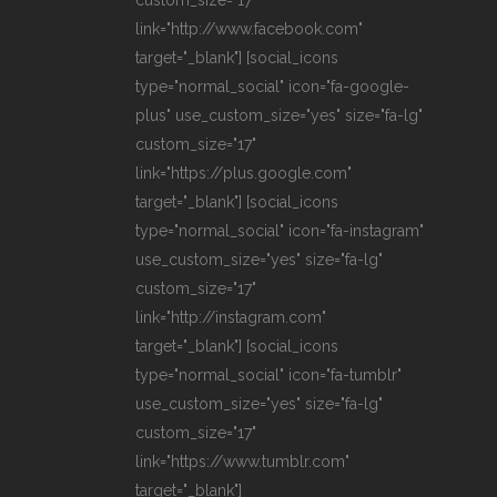
link="http://www.facebook.com"
target="_blank"] [social_icons
type="normal_social" icon="fa-google-
plus" use_custom_size="yes" size="fa-lg"
custom_size="17"
link="https://plus.google.com"
target="_blank"] [social_icons
type="normal_social" icon="fa-instagram"
use_custom_size="yes" size="fa-lg"
custom_size="17"
link="http://instagram.com"
target="_blank"] [social_icons
type="normal_social" icon="fa-tumblr"
use_custom_size="yes" size="fa-lg"
custom_size="17"
link="https://www.tumblr.com"
target="_blank"]