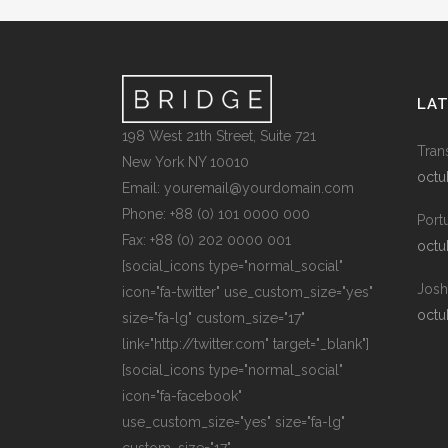
LA
198 West 21th Street, Suite 721
Tran
New York NY 10010
octu
Email: youremail@yourdomain.com
Phone: +88 (0) 101 0000 000
Port
Fax: +88 (0) 202 0000 001
octu
[social_icons type="normal_social"
Josh
icon="fa-twitter" use_custom_size="yes"
octu
size="fa-lg" custom_size="17"
link="http://twitter.com" target="_blank"]
[social_icons type="normal_social"
icon="fa-facebook"
use_custom_size="yes" size="fa-lg"
custom_size="17"