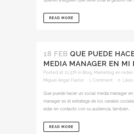
quieren a alguien que lleve toda la gestión de 
READ MORE
18 FEB
QUE PUEDE HACE
MEDIA MANAGER EN MI
Posted at 21:57h
in
Blog
,
Marketing en redes 
Miguel Angel Pastor
1 Comment
0
Likes
Que puede hacer un social media manager en 
manager es el estratega de los canales social
estar en contacto con su audiencia, también...
READ MORE