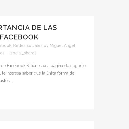
RTANCIA DE LAS
 FACEBOOK
ebook
,
Redes sociales
by
Miguel Angel
kes
[social_share]
as de Facebook Si tienes una página de negocio
 te interesa saber que la única forma de
stos...