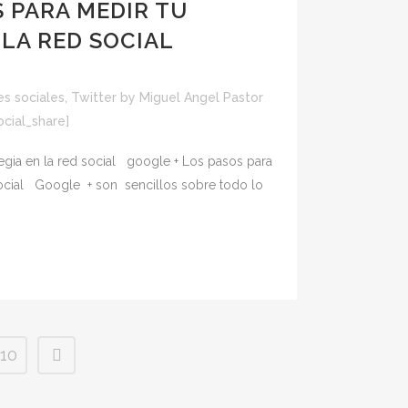
S PARA MEDIR TU
 LA RED SOCIAL
s sociales
,
Twitter
by
Miguel Angel Pastor
ocial_share]
egia en la red social google + Los pasos para
 social Google + son sencillos sobre todo lo
10