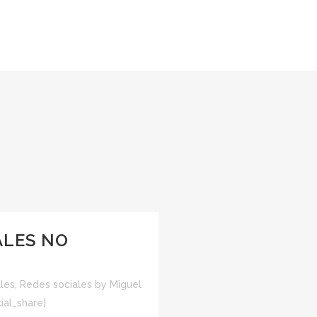
ALES NO
les
,
Redes sociales
by
Miguel
ial_share]