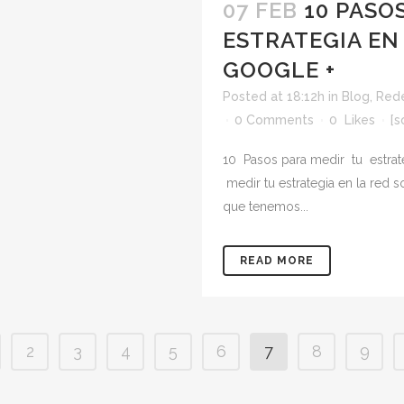
07 FEB
10 PASO
ESTRATEGIA EN
GOOGLE +
Posted at 18:12h
in
Blog
,
Rede
0 Comments
0
Likes
[s
10 Pasos para medir tu estrat
medir tu estrategia en la red
que tenemos...
READ MORE
2
3
4
5
6
7
8
9