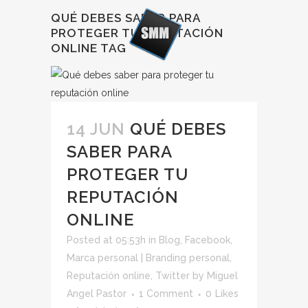
QUÉ DEBES SABER PARA
PROTEGER TU REPUTACIÓN
ONLINE TAG
14 JUN
QUÉ DEBES
SABER PARA
PROTEGER TU
REPUTACIÓN
ONLINE
Posted at 05:53h
in
Blog
,
Facebook
,
Marca personal | Branding personal
,
Reputación online
,
Twitter
by
Miguel
Angel Pastor
1 Comment
0
Likes