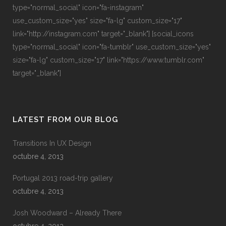
type="normal_social" icon="fa-instagram"
use_custom_size="yes" size="fa-lg" custom_size="17"
link="http://instagram.com" target="_blank"] [social_icons
type="normal_social" icon="fa-tumblr" use_custom_size="yes"
size="fa-lg" custom_size="17" link="https://www.tumblr.com"
target="_blank"]
LATEST FROM OUR BLOG
Transitions In UX Design
octubre 4, 2013
Portugal 2013 road-trip gallery
octubre 4, 2013
Josh Woodward – Already There
octubre 4, 2013