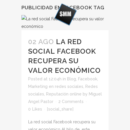
PUBLICIDAD EN FACEBOOK TAG
02 AGO
LA RED
SOCIAL FACEBOOK
RECUPERA SU
VALOR ECONÓMICO
Posted at 12:04h
in
Blog
,
Facebook
,
Marketing en redes sociales
,
Redes
sociales
,
Reputación online
by
Miguel
Angel Pastor
2 Comments
0
Likes
[social_share]
La red social Facebook recupera su
valor económico Al hilo de este