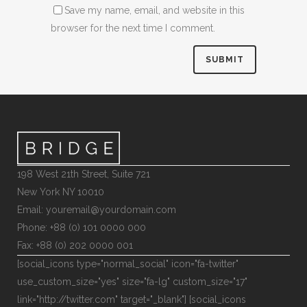
Save my name, email, and website in this
browser for the next time I comment.
198 West 21th Street, Suite 721
New York NY 10010
Email: youremail@yourdomain.com
Phone: +88 (0) 101 0000 000
Fax: +88 (0) 202 0000 001
[social_icons type="normal_social" icon="fa-twitter"
use_custom_size="yes" size="fa-lg" custom_size="17"
link="http://twitter.com" target="_blank"] [social_icons