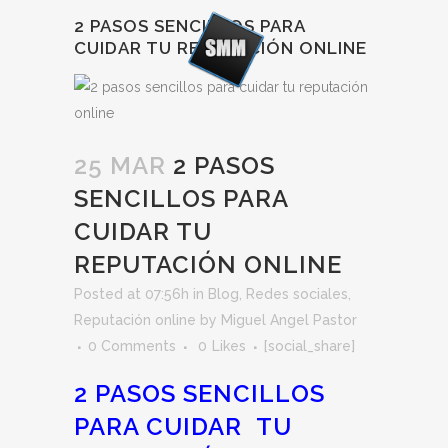
2 PASOS SENCILLOS PARA
CUIDAR TU REPUTACIÓN ONLINE
25 MAR
2 PASOS
SENCILLOS PARA
CUIDAR TU
REPUTACIÓN ONLINE
Posted at 07:56h
in
Blog
,
Redes sociales
,
Reputación online
by
Miguel Angel Pastor
0 Comments
0
Likes
[social_share]
2 PASOS SENCILLOS
PARA CUIDAR TU