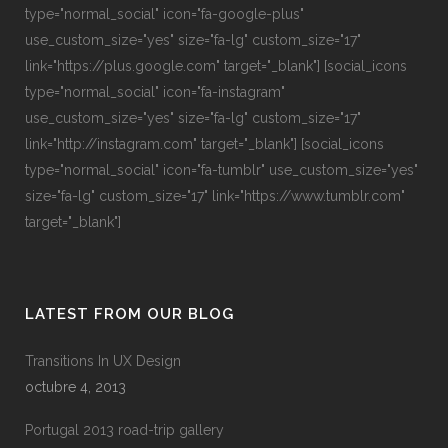
type="normal_social" icon="fa-google-plus"
use_custom_size="yes" size="fa-lg" custom_size="17"
link="https://plus.google.com" target="_blank"] [social_icons
type="normal_social" icon="fa-instagram"
use_custom_size="yes" size="fa-lg" custom_size="17"
link="http://instagram.com" target="_blank"] [social_icons
type="normal_social" icon="fa-tumblr" use_custom_size="yes"
size="fa-lg" custom_size="17" link="https://www.tumblr.com"
target="_blank"]
LATEST FROM OUR BLOG
Transitions In UX Design
octubre 4, 2013
Portugal 2013 road-trip gallery