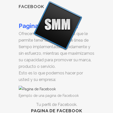
FACEBOOK
Pagina de Facebook
Ofrecemos un servicio integral que le
permite tener los cambios de línea de
tiempo implementadas rápidamente y
sin esfuerzo, mientras que maximizamos
su capacidad para promover su marca,
producto o servicio.
Esto es lo que podemos hacer por
usted y su empresa:
Ejemplo de una pagina de Facebook
Tu perfil de Facebook.
PAGINA DE FACEBOOK