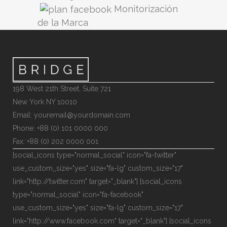
Monitorización
de la Marca
198 West 21th Street, Suite 721
New York NY 10010
Email: youremail@yourdomain.com
Phone: +88 (0) 101 0000 000
Fax: +88 (0) 202 0000 001
[social_icons type="normal_social" icon="fa-twitter"
use_custom_size="yes" size="fa-lg" custom_size="17"
link="http://twitter.com" target="_blank"] [social_icons
type="normal_social" icon="fa-facebook"
use_custom_size="yes" size="fa-lg" custom_size="17"
link="http://www.facebook.com" target="_blank"] [social_icons